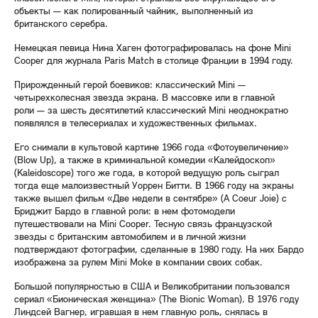
объекты — как полированный чайник, выполненный из
британского серебра.
Немецкая певица Нина Хаген фотографировалась на фоне Mini
Cooper для журнала Paris Match в столице Франции в 1994 году.
Прирожденный герой боевиков: классический Mini —
четырехколесная звезда экрана. В массовке или в главной
роли — за шесть десятилетий классический Mini неоднократно
появлялся в телесериалах и художественных фильмах.
Его снимали в культовой картине 1966 года «Фотоувеличение»
(Blow Up), а также в криминальной комедии «Калейдоскоп»
(Kaleidoscope) того же года, в которой ведущую роль сыграл
тогда еще малоизвестный Уоррен Битти. В 1966 году на экраны
также вышел фильм «Две недели в сентябре» (A Coeur Joie) с
Бриджит Бардо в главной роли: в нем фотомодели
путешествовали на Mini Cooper. Тесную связь французской
звезды с британским автомобилем и в личной жизни
подтверждают фотографии, сделанные в 1980 году. На них Бардо
изображена за рулем Mini Moke в компании своих собак.
Большой популярностью в США и Великобритании пользовался
сериал «Бионическая женщина» (The Bionic Woman). В 1976 году
Линдсей Вагнер, игравшая в нем главную роль, снялась в