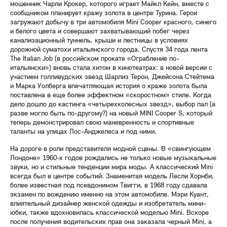
мошенник Чарли Крокер, которого играет Майкл Кейн, вместе с
сообщником планирует кражу золота в центре Турина. Герои
загружают добычу в три автомобиля Mini Cooper красного, синего
и белого цвета и совершают захватывающий побег через
канализационный туннель, крыши и лестницы в условиях
дорожной суматохи итальянского города. Спустя 34 года лента
The Italian Job (в российском прокате «Ограбление по-
итальянски») вновь стала хитом в кинотеатрах: в новой версии с
участием голливудских звезд Шарлиз Терон, Джейсона Стейтема
и Марка Уолберга впечатляющая история о краже золота была
поставлена в еще более эффектном «скоростном» стиле. Когда
дело дошло до кастинга «четырехколесных звезд», выбор пал (а
разве могло быть по-другому?) на новый MINI Cooper S, который
теперь демонстрировал свою маневренность и спортивные
таланты на улицах Лос-Анджелеса и под ними.
На дороге в роли представителя модной сцены. В «свингующем
Лондоне» 1960-х годов рождались не только новые музыкальные
звуки, но и стильные тенденции мира моды. А классический Mini
всегда был в центре событий. Знаменитая модель Лесли Хорнби,
более известная под псевдонимом Твигги, в 1968 году сдавала
экзамен по вождению именно на этом автомобиле. Мэри Куант,
влиятельный дизайнер женской одежды и изобретатель мини-
юбки, также вдохновилась классической моделью Mini. Вскоре
после получения водительских прав она заказала черный Mini, а