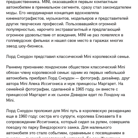
предшественника. MINI, оказавшийся первым компактным
автомобилем в премиальном сегменте, сразу стал законодателем
моды. Его неординарная концепция вдохновляла
кинематографистов, музыкантов, модельеров и представителей
других творческих профессий. Пользовавшийся огромной
популярностью, нарочито экстравагантный и предлагающий
огромное удовольствие от вождения, MINI не раз появлялся в
голливудских фильмах и нашел свое место в гаражах многих
звезд шоу-бизнеса.
Лорд Сноудон представил классический Mini королевской семье.
Раннему признанию лондонским обществом классический Mini
обязан члену королевской семьи: одним из первых небольшой
автомобиль приобрел Лорд Сноудон — фотограф, дизайнер, друг
автора Mini Алека Иссигониса и муж принцессы Маргарет. На
семейной фотографии, сделанной в 1965 году, он вместе с
принцессой Маргарет и их сыном Дэвидом едет по Лондону на
Mini.
Лорд Сноудон проложил для Mini путь в королевскую резиденцию
еще в 1960 году: сестра его супруги, королева Елизавета II в
сопровождении Иссигониса, который сидел за рулем, совершила
поездку по парку Виндзорского замка. Для маленького
автомобиля это стало событием, сравнимым с посвящением в