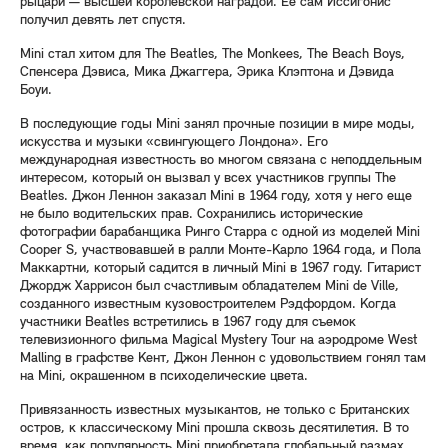
рыцари — высшей королевской наградой. Ее сам Иссигонис
получил девять лет спустя.
Mini стал хитом для The Beatles, The Monkees, The Beach Boys,
Спенсера Дэвиса, Мика Джаггера, Эрика Клэптона и Дэвида
Боуи.
В последующие годы Mini занял прочные позиции в мире моды,
искусства и музыки «свингующего Лондона». Его
международная известность во многом связана с неподдельным
интересом, который он вызвал у всех участников группы The
Beatles. Джон Леннон заказал Mini в 1964 году, хотя у него еще
не было водительских прав. Сохранились исторические
фотографии барабанщика Ринго Старра с одной из моделей Mini
Cooper S, участвовавшей в ралли Монте-Карло 1964 года, и Пола
Маккартни, который садится в личный Mini в 1967 году. Гитарист
Джордж Харрисон был счастливым обладателем Mini de Ville,
созданного известным кузовостроителем Рэдфордом. Когда
участники Beatles встретились в 1967 году для съемок
телевизионного фильма Magical Mystery Tour на аэродроме West
Malling в графстве Кент, Джон Леннон с удовольствием гонял там
на Mini, окрашенном в психоделические цвета.
Привязанность известных музыкантов, не только с Британских
остров, к классическому Mini прошла сквозь десятилетия. В то
время, как популярность Mini приобретала глобальный размах,