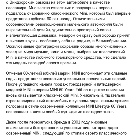
с Виндзорским замком на этом автомобиле в качестве
пассажира. Множество известных и популярных персон
поддалось очарованию классического Mini, который был впервые
представлен публике 60 лет назад. Отличительными
особенностями революционного маленького автомобиля были
выразительный дизайн, удивительно просторный салон
и впечатляющая динамика. Недаром он сразу был хорошо принят
в высших кругах, особенно у себя на родине, в Великобритании.
Эксклюзивные фотографии сохранили образы многочисленных
звезд из мира музыки, кино и моды, выбравших классический
Mini в качестве любимого транспортного средства, что сделало
эту модель легендой своего времени.
Отмечая 60-летний юбилей марки, MINI вспоминает эти славные
годы, представляя несколько уникальных специальных версий.
После успешного начала продаж трехдверной и пятидверной
моделей MINI в версии MINI 60 Years Edition в центре внимания
вновь оказывается классический Mini. Уникальный, тщательно
отреставрированный автомобиль с кузовом, украшенным яркими
полосами в стиле современной коллекции MINI Lifestyle 60 Years,
возвращает к жизни особый дух «диких шестидесятых».
Даже после перезапуска бренда в 2001 году мировые
знаменитости быстро оценили удовольствие, которое дарит
современный MINI, следующий по стопам своего классического