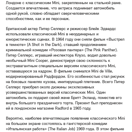
Лондоне с классическим Mini, закрепленным на стальной раме.
Создается впечатление, что актриса поднимает автомобиль
одной рукой, словно обладает сверхчеловеческими
способностями, как и ее персонаж.
Британский актер Питер Селлерс и режиссер Блейк Эдвардс
использовали классический Mini в неординарных и
юмористических сценах. В 1964 году они сняли фильм «Выстрел
в темноте» (A Shot in the Dark), ставший продолжением
криминальной комедии «Розовая пантера» (The Pink Panther).
Питер Селлерс, игравший инспектора Клузо, водил довольно
необычный Mini Cooper, демонстрируя свою склонность к
экстравагантным специальным версиям классического Mini,
остававшуюся за кадром. В фильме снимался Mini de Ville,
модернизированный Рэдфордом. Его особенностью стал рисунок
на боковых панелях кузова, имитирующий плетение. Всего Питер
Селлерс приобрел около дюжины эксклюзивных
усовершенствованных версий классических Mini. Один
автомобиль он подарил своей жене Бритт Экланд, поместив его
внутрь большого праздничного торта. Презент был преподнесен
ей в лондонском магазине Radford в 1965 году.
Вероятно, наиболее впечатляющее появление классического Mini
на большом экране состоялось в гангстерской комедии
«Итальянская работа» (The Italian Job) 1969 года. В этом фильме