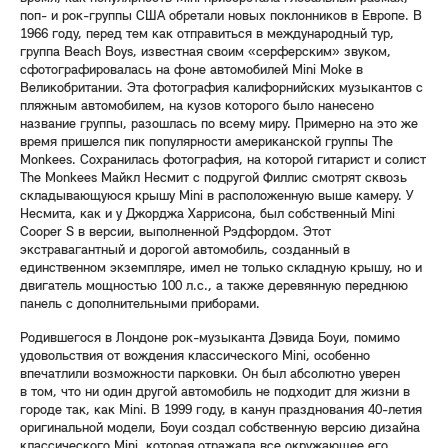
поп- и рок-группы США обретали новых поклонников в Европе. В
1966 году, перед тем как отправиться в международный тур,
группа Beach Boys, известная своим «серферским» звуком,
сфотографировалась на фоне автомобилей Mini Moke в
Великобритании. Эта фотография калифорнийских музыкантов с
пляжным автомобилем, на кузов которого было нанесено
название группы, разошлась по всему миру. Примерно на это же
время пришелся пик популярности американской группы The
Monkees. Сохранилась фотография, на которой гитарист и солист
The Monkees Майкл Несмит с подругой Филлис смотрят сквозь
складывающуюся крышу Mini в расположенную выше камеру. У
Несмита, как и у Джорджа Харрисона, был собственный Mini
Cooper S в версии, выполненной Рэдфордом. Этот
экстравагантный и дорогой автомобиль, созданный в
единственном экземпляре, имел не только складную крышу, но и
двигатель мощностью 100 л.с., а также деревянную переднюю
панель с дополнительными приборами.
Родившегося в Лондоне рок-музыканта Дэвида Боуи, помимо
удовольствия от вождения классического Mini, особенно
впечатлили возможности парковки. Он был абсолютно уверен
в том, что ни один другой автомобиль не подходит для жизни в
городе так, как Mini. В 1999 году, в канун празднования 40-летия
оригинальной модели, Боуи создал собственную версию дизайна
классического Mini, которая отражала все окружающее его