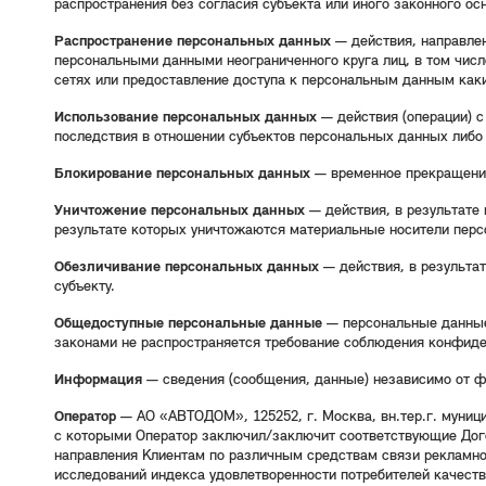
распространения без согласия субъекта или иного законного ос
Распространение персональных данных
— действия, направлен
персональными данными неограниченного круга лиц, в том чи
сетях или предоставление доступа к персональным данным как
Использование персональных данных
— действия (операции) 
последствия в отношении субъектов персональных данных либо
Блокирование персональных данных
— временное прекращение 
Уничтожение персональных данных
— действия, в результате
результате которых уничтожаются материальные носители пер
Обезличивание персональных данных
— действия, в результа
субъекту.
Общедоступные персональные данные
— персональные данные,
законами не распространяется требование соблюдения конфиде
Информация
— сведения (сообщения, данные) независимо от ф
Оператор
— АО «АВТОДОМ», 125252, г. Москва, вн.тер.г. муниц
с которыми Оператор заключил/заключит соответствующие Дого
направления Клиентам по различным средствам связи рекламной
исследований индекса удовлетворенности потребителей качеств