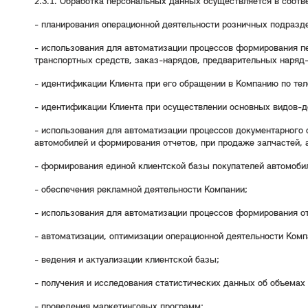
2.3.1. Обработка персональных данных осуществляется в соот
- планирования операционной деятельности розничных подразд
- использования для автоматизации процессов формирования пе
транспортных средств, заказ-нарядов, предварительных наряд-з
- идентификации Клиента при его обращении в Компанию по те
- идентификации Клиента при осуществлении основных видов-д
- использования для автоматизации процессов документарного 
автомобилей и формирования отчетов, при продаже запчастей, 
- формирования единой клиентской базы покупателей автомоби
- обеспечения рекламной деятельности Компании;
- использования для автоматизации процессов формирования от
- автоматизации, оптимизации операционной деятельности Комп
- ведения и актуализации клиентской базы;
- получения и исследования статистических данных об объемах
- проведения маркетинговых программ;