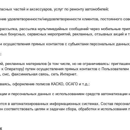
асных частей и аксессуаров, услуг по ремонту автомобилей;
ние удовлетворенности/неудовлетворенности клиентов, постоянного со
рассылка, рассылка мультимедийных сообщений через мобильные прило
мых бонусных, сервисных мероприятий, рекламных, отзывных акций и т.
ем осуществления прямых контактов с субъектами персональных данных
;
, рекламных материалов (в том числе, но не ограничиваясь: приглаше
 к Оператору) путем осуществления прямых контактов с Пользователем 
, смс, факсимильная связь, сеть Интернет.
чиваясь, оформление полисов КАСКО, ОСАГО и т.д.;
ции и персональных данных с использованием средств автоматизации и
яется в автоматизированных информационных системах. Состав персон
соответствовать целям и задачам сбора, обработки и использования 
Х