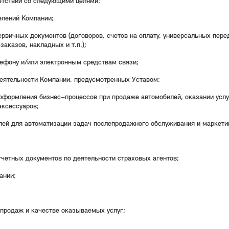
ветствии со следующими целями:
елений Компании;
рвичных документов (договоров, счетов на оплату, универсальных пере
аказов, накладных и т.п.);
лефону и/или электронным средствам связи;
еятельности Компании, предусмотренных Уставом;
оформления бизнес–процессов при продаже автомобилей, оказании услу
аксессуаров;
лей для автоматизации задач послепродажного обслуживания и маркети
четных документов по деятельности страховых агентов;
ании;
 продаж и качестве оказываемых услуг;