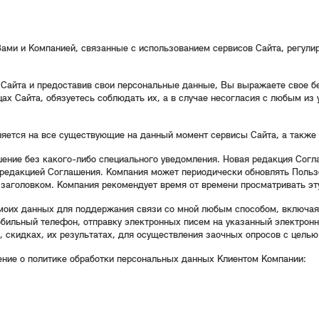
Вами и Компанией, связанные с использованием сервисов Сайта, регул
Сайта и предоставив свои персональные данные, Вы выражаете свое б
х Сайта, обязуетесь соблюдать их, а в случае несогласия с любым из 
ется на все существующие на данный момент сервисы Сайта, а также н
шение без какого-либо специального уведомления. Новая редакция Согл
й редакцией Соглашения. Компания может периодически обновлять Польз
д заголовком. Компания рекомендует время от времени просматривать э
моих данных для поддержания связи со мной любым способом, включая
бильный телефон, отправку электронных писем на указанный электронн
 скидках, их результатах, для осуществления заочных опросов с целью
ние о политике обработки персональных данных Клиентом Компании: