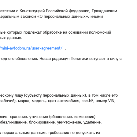
етствии с Конституцией Российской Федерации, Гражданским
деральным законом «О персональных данных», иными
ные которых подлежат обработке на основании полномочий
ных данных.
//mini-avtodom.ru/user-agreement/
.
еднего обновления. Новая редакция Политики вступает в силу с
кому лицу (субъекту персональных данных), в том числе его
абочий), марка, модель, цвет автомобиля, гос.№, номер VIN,
ие, хранение, уточнение (обновление, изменение),
обезличивание, блокирование, уничтожение, удаление.
к персональным данным, требование не допускать их