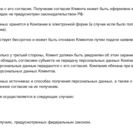
чно с его согласия. Получение согласия Клиента может быть оформлено 
ядок не предусмотрен законодательством РФ.
нных хранится в Компании в электронной форме (в случае если было по
ме).
йствует бессрочно и может быть отозвано Клиентом путем подачи заявл
лько у третьей стороны, Клиент должен быть уведомлен об этом заране
обладать согласием субъекта на передачу персональных данных Компан
рсональные данные передаются с его согласия. Компания обязана при 
ерсональных данных Клиентов.
аемых источниках и способах получения персональных данных, а также
нное согласие на их получение.
ия осуществляется в следующих случаях:
случаях, предусмотренных федеральным законом.