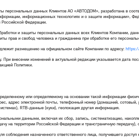
иты персональных данных Клиентов АО «АВТОДОМ», разработана в соотв
нформации, информационных технологиях и о защите информации», Фе
 Российской Федерации.
бработки и защиты персональных данных всех Клиентов Компании, дан
иты прав и свобод человека и гражданина при обработке его персональ
одлежит размещению на официальном сайте Компании по адресу:
https:
. При внесении изменений в актуальной редакции указывается дата посл
акцией Политики.
еделенному или определяемому на основании такой информации физичес
дрес, адрес электронной почты, телефонный номер (домашний, сотовый, р
истемах), RTB-данные (куки), геолокация другая информация.
ональными данными, включая их сбор, запись, систематизацию, накоплен
дачу на территории Российской Федерации и трансграничную передачу), 
ля соблюдения назначенного ответственного лица, получившего доступ 