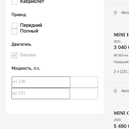
Кабриолет
Авт
Привод
Передний
Полный
MINI 
2021
Двигатель
3 040 
Бензин
66 563 км
передний
Мощность
, л.с.
2 л (231
Авт
MINI C
2025
5 490 