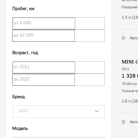
48 901 км
передний
Пробег
, км
1.5 л (1
Авт
Возраст
, год
MINI 
2011
1 328 
75 000 км
полный п
Бренд
1.6 л (1
MINI
Авт
Модель