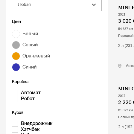
Любая
MINI 
2021
3 020 
Цвет
54 637 км
Белый
передний
Серый
2 л (231
Оранжевый
Авт
Синий
Коробка
MINI 
Автомат
2017
Робот
2 220 
81 072 км
Кузов
полный п
Внедорожник
2 л (192
Хэтчбек