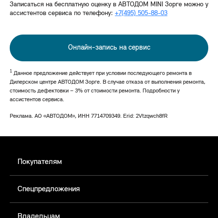
Записаться на бесплатную оценку в АВТОДОМ MINI Зорге можно у
ассистентов сервиса по телефону:
+7(495) 505-88-03
Онлайн-запись на сервис
1
Данное предложение действует при условии последующего ремонта в
Дилерском центре АВТОДОМ Зорге. В случае отказа от выполнения ремонта,
стоимость дефектовки – 3% от стоимости ремонта. Подробности у
ассистентов сервиса.
Реклама. АО «АВТОДОМ», ИНН 7714709349. Erid: 2Vtzqwch8fR
Покупателям
Спецпредложения
Владельцам