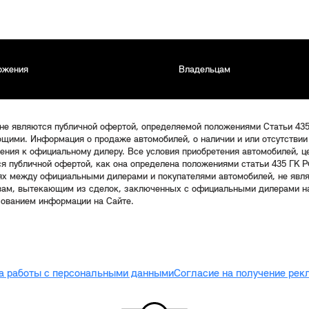
ожения
Владельцам
 не являются публичной офертой, определяемой положениями Статьи 43
щими. Информация о продаже автомобилей, о наличии и или отсутствии
щения к официальному дилеру. Все условия приобретения автомобилей, 
ся публичной офертой, как она определена положениями статьи 435 ГК Р
ях между официальными дилерами и покупателями автомобилей, не явл
твам, вытекающим из сделок, заключенных с официальными дилерами на
зованием информации на Сайте.
а работы с персональными данными
Согласие на получение ре