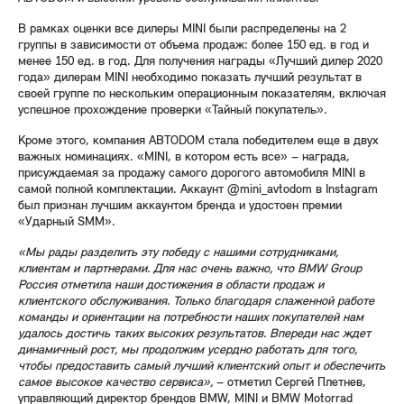
В рамках оценки все дилеры MINI были распределены на 2
группы в зависимости от объема продаж: более 150 ед. в год и
менее 150 ед. в год. Для получения награды «Лучший дилер 2020
года» дилерам MINI необходимо показать лучший результат в
своей группе по нескольким операционным показателям, включая
успешное прохождение проверки «Тайный покупатель».
Кроме этого, компания АВТОDOM стала победителем еще в двух
важных номинациях. «MINI, в котором есть все» – награда,
присуждаемая за продажу самого дорогого автомобиля MINI в
самой полной комплектации. Аккаунт @mini_avtodom в Instagram
был признан лучшим аккаунтом бренда и удостоен премии
«Ударный SMM».
«Мы рады разделить эту победу с нашими сотрудниками,
клиентам и партнерами. Для нас очень важно, что BMW Group
Россия отметила наши достижения в области продаж и
клиентского обслуживания. Только благодаря слаженной работе
команды и ориентации на потребности наших покупателей нам
удалось достичь таких высоких результатов. Впереди нас ждет
динамичный рост, мы продолжим усердно работать для того,
чтобы предоставить самый лучший клиентский опыт и обеспечить
самое высокое качество сервиса»,
– отметил Сергей Плетнев,
управляющий директор брендов BMW, MINI и BMW Motorrad