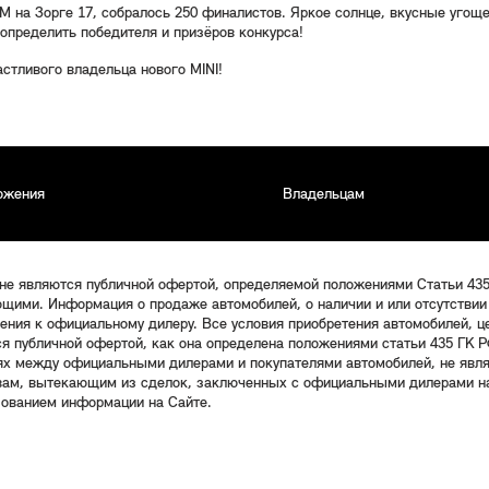
 на Зорге 17, собралось 250 финалистов. Яркое солнце, вкусные угоще
определить победителя и призёров конкурса!
стливого владельца нового MINI!
ожения
Владельцам
 не являются публичной офертой, определяемой положениями Статьи 43
щими. Информация о продаже автомобилей, о наличии и или отсутствии
щения к официальному дилеру. Все условия приобретения автомобилей, 
ся публичной офертой, как она определена положениями статьи 435 ГК Р
ях между официальными дилерами и покупателями автомобилей, не явл
твам, вытекающим из сделок, заключенных с официальными дилерами на
зованием информации на Сайте.