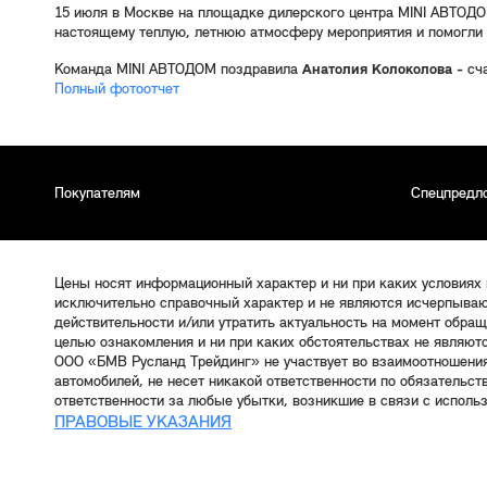
15 июля в Москве на площадке дилерского центра MINI АВТОДOM
настоящему теплую, летнюю атмосферу мероприятия и помогли 
Команда MINI АВТОДОМ поздравила
Анатолия Колоколова -
сча
Полный фотоотчет
Покупателям
Спецпредл
Цены носят информационный характер и ни при каких условиях
исключительно справочный характер и не являются исчерпываю
действительности и/или утратить актуальность на момент обра
целью ознакомления и ни при каких обстоятельствах не являют
ООО «БМВ Русланд Трейдинг» не участвует во взаимоотношени
автомобилей, не несет никакой ответственности по обязательс
ответственности за любые убытки, возникшие в связи с исполь
ПРАВОВЫЕ УКАЗАНИЯ